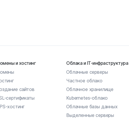
омены и хостинг
Облака и IT-инфраструктура
омены
Облачные серверы
остинг
Частное облако
оздание сайтов
Облачное хранилище
SL-сертификаты
Kubernetes-облако
PS-хостинг
Облачные базы данных
Выделенные серверы