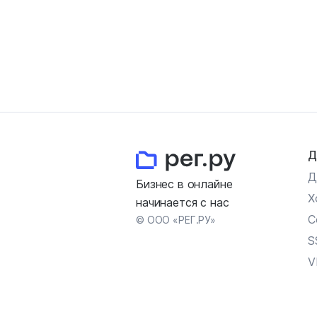
Д
Д
Бизнес в онлайне
Х
начинается с нас
С
© ООО «РЕГ.РУ»
S
V